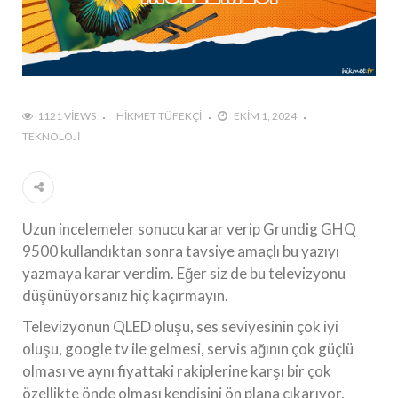
1121 VIEWS
HIKMET TÜFEKÇI
EKIM 1, 2024
TEKNOLOJI
Uzun incelemeler sonucu karar verip Grundig GHQ
9500 kullandıktan sonra tavsiye amaçlı bu yazıyı
yazmaya karar verdim. Eğer siz de bu televizyonu
düşünüyorsanız hiç kaçırmayın.
Televizyonun QLED oluşu, ses seviyesinin çok iyi
oluşu, google tv ile gelmesi, servis ağının çok güçlü
olması ve aynı fiyattaki rakiplerine karşı bir çok
özellikte önde olması kendisini ön plana çıkarıyor.